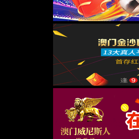
容准确，
未产生收费情况，
未引起行政复议
3.政府信息管理
。
beat体育365官
单》，严格落实
“三审三校”工作要求，对拟
究办法等，确保政府信息安全，全年未发生
“官方网站+政务微信公众号”双驱公开平台。
4.
政府信息公开
平台建设
。
一是
扎实推进
行优化，打造模块简洁、目录清晰、运维便
尤其是涉及公众关切的重大公共事件和政策
政务微信公众号粉丝量55.6万人，为增强
5.监督保障
。
一是
完善工作机制。按照
录，
及时发布《泰安市教育领域主动公开事
日常监管。
督导市
直属学校压实
信息公开
主
公开业务交流与培训，
不断提高工作人员
业