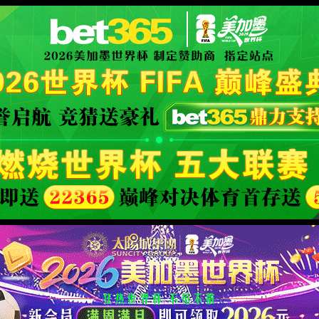
年政府信息公开工作年度
发布时间：2025-01-13
例》，特向社会公布
2024年本机关政府信息
公开申请的情况；因政府信息公开工作被申请行
的事项。报告中所列数据的统计期限自2024年1月
官网正规主动公开信息共
2132
条。其中通过局网站
政
，政务微信公开信息
845
条
，
局网站、政务公众号
65官网正规共收到依申请公开申请
12
件，均已按照文