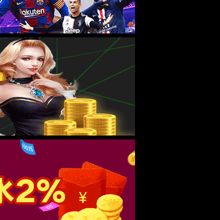
增加4件。
责政府信息公开工作。制定《信息发布审批
信息界定作出规定,确定审查程序、责任、追
作相关要求，不断探索信息公开新途径，形成
结合工作实际，按照高效便民原则对门户网站进
力打造覆盖全市教育系统的新媒体宣传矩阵，
。
目前，beat体育365官网正规
“beat365体育”
开事项目录的通知》，
梳理
政府
信息公开
目
主动公开事项目录（2024年版）》
。
二是
加强
是加强业务培训。
加强局机关、市直学校信息